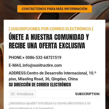
CONTÁCTENOS PARA MÁS INFORMACIÓN
[ SUSCRIPCIONES POR CORREO ELECTRÓNICO ]
ÚNETE A NUESTRA COMUNIDAD Y
RECIBE UNA OFERTA EXCLUSIVA
PHONE:+ 0086-532-68721519
E-MAIL:info@sunitractire.com
ADDRESS:Centro de Desarrollo Internacional, 10.º
piso, Miaoling Road, 36, Qingdao, China
SU DIRECCIÓN DE CORREO ELECTRÓNICO
SUBSCRIPTION
¿Necesitas ayuda? Introduce tu correo electrónico y te
responderemos a la brevedad.