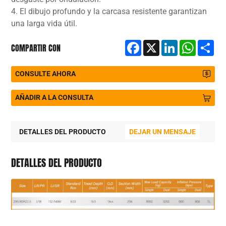
4. El dibujo profundo y la carcasa resistente garantizan
una larga vida útil.
Facebook
X
LinkedIn
WhatsA
Sh
COMPARTIR CON
CONSULTE AHORA
AÑADIR A LA CONSULTA
DETALLES DEL PRODUCTO
DEJAR UN MENSAJE
P
DETALLES DEL PRODUCTO