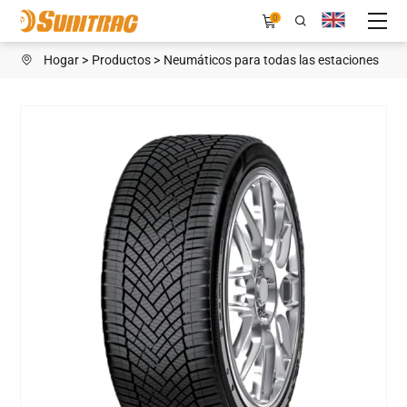
ENFOQUE
0
DURANTE
Hogar
Productos
Neumáticos para todas las estaciones
TODA
LA
TEMPORADA
COMO
YO