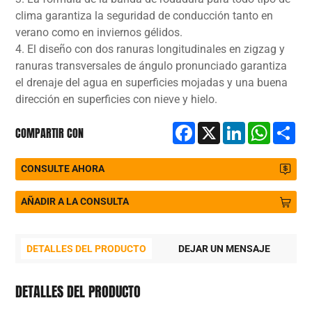
clima garantiza la seguridad de conducción tanto en
verano como en inviernos gélidos.
4. El diseño con dos ranuras longitudinales en zigzag y
ranuras transversales de ángulo pronunciado garantiza
el drenaje del agua en superficies mojadas y una buena
dirección en superficies con nieve y hielo.
Facebook
X
LinkedIn
WhatsA
Sh
COMPARTIR CON
CONSULTE AHORA
AÑADIR A LA CONSULTA
DETALLES DEL PRODUCTO
DEJAR UN MENSAJE
P
DETALLES DEL PRODUCTO