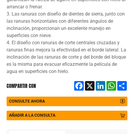
arrancar o frenar.
3. Las ranuras con diseño de dientes de sierra, junto con
las ranuras horizontales con diferentes ángulos de
inclinación, proporcionan un excelente manejo en
superficies con nieve.
4. El diseño con ranuras de corte centrales cruzadas y
ranuras finas mejora la efectividad en el borde lateral. La
inclinación de las ranuras de corte y del borde del bloque
es la misma para evacuar eficazmente la película de
agua en superficies con hielo.
Facebook
X
LinkedIn
WhatsA
Sh
COMPARTIR CON
CONSULTE AHORA
AÑADIR A LA CONSULTA