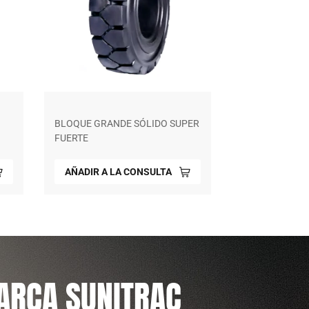
BLOQUE GRANDE SÓLIDO SUPER
EXCELENTE PA
FUERTE
CONTROL DE V
AÑADIR A LA CONSULTA
AÑADIR A L
ARCA SUNITRAC