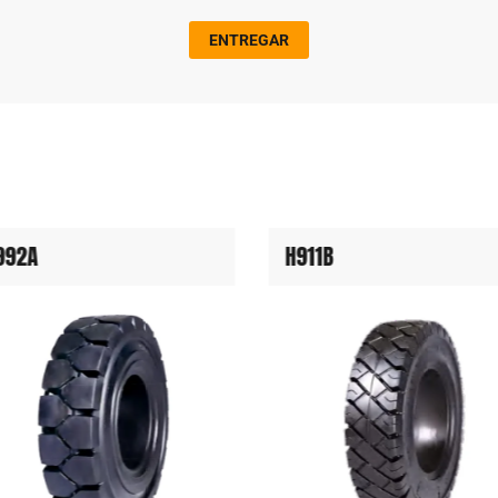
ENTREGAR
992A
H911B