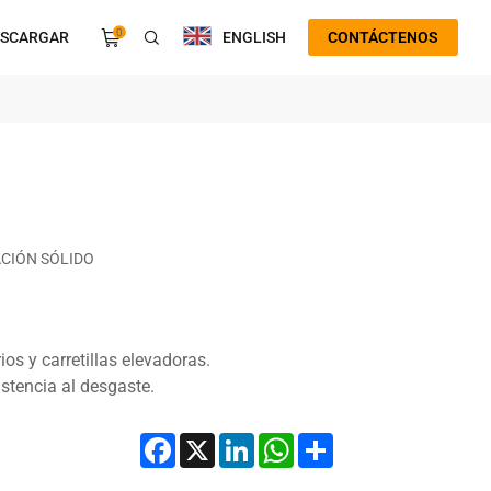
0
ESCARGAR
ENGLISH
CONTÁCTENOS
ACIÓN SÓLIDO
os y carretillas elevadoras.
istencia al desgaste.
Facebook
X
LinkedIn
WhatsApp
Share