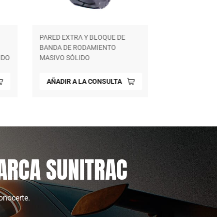
PARED EXTRA Y BLOQUE DE
BANDA DE RODAMIENTO
IDO
MASIVO SÓLIDO
AÑADIR A LA CONSULTA
ARCA SUNITRAC
onocerte.