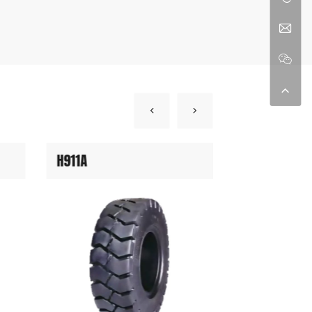
H911A