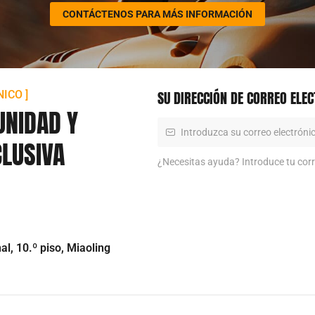
CONTÁCTENOS PARA MÁS INFORMACIÓN
SU DIRECCIÓN DE CORREO ELE
ICO ]
UNIDAD Y
CLUSIVA
¿Necesitas ayuda? Introduce tu corr
l, 10.º piso, Miaoling